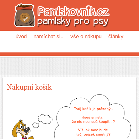
úvod
namíchat si..
vše o nákupu
články
Nákupní košík